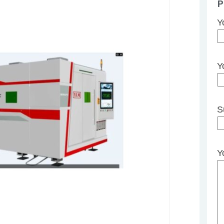
P
Y
Y
S
Y